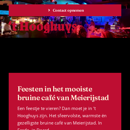
Ga
naar
Contact opnemen
inhoud
Toggle
Navigat
Home
Agenda
Besloten feest
Feesten in het mooiste
bruine café van Meierijstad
Over ons
Een feestje te vieren? Dan moet je in ’t
Hooghuys zijn. Het sfeervolste, warmste én
gezelligste bruine café van Meierijstad. In